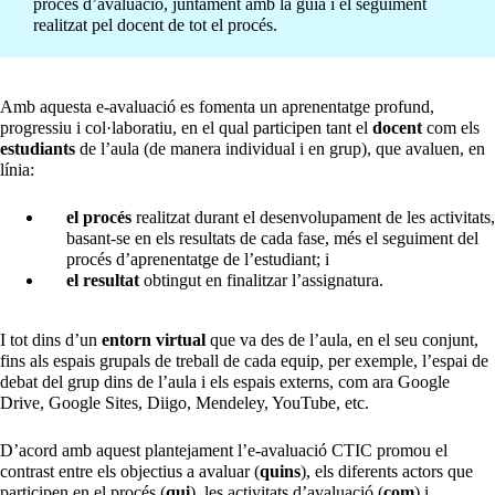
procés d’avaluació, juntament amb la guia i el seguiment
realitzat pel docent de tot el procés.
Amb aquesta e-avaluació es fomenta un aprenentatge profund,
progressiu i col·laboratiu, en el qual participen tant el
docent
com els
estudiants
de l’aula (de manera individual i en grup), que avaluen, en
línia:
el procés
realitzat durant el desenvolupament de les activitats,
basant-se en els resultats de cada fase, més el seguiment del
procés d’aprenentatge de l’estudiant; i
el resultat
obtingut en finalitzar l’assignatura.
I tot dins d’un
entorn virtual
que va des de l’aula, en el seu conjunt,
fins als espais grupals de treball de cada equip, per exemple, l’espai de
debat del grup dins de l’aula i els espais externs, com ara Google
Drive, Google Sites, Diigo, Mendeley, YouTube, etc.
D’acord amb aquest plantejament l’e-avaluació CTIC promou el
contrast entre els objectius a avaluar (
quins
), els diferents actors que
participen en el procés (
qui
), les activitats d’avaluació (
com
) i