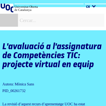
Salta
al
Universitat Oberta
CA
de Catalunya
contingut
C
L'avaluació a l'assignatura
de Competències TIC:
projecte virtual en equip
Autora: Mònica Sans
PID_00261732
La revisió d’aquest recurs d’aprenentatge UOC ha estat